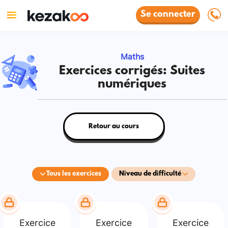
Se connecter
Maths
Exercices corrigés: Suites
numériques
Retour au cours
Tous les exercices
Niveau de difficulté
Exercice
Exercice
Exercice