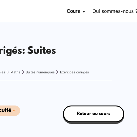
Cours
Qui sommes-nous 
rigés: Suites
ales
Maths
Suites numériques
Exercices corrigés
culté
Retour au cours