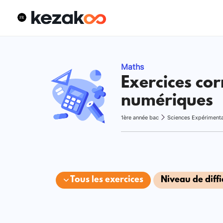
Maths
Exercices cor
numériques
1ère année bac
Sciences Expériment
Tous les exercices
Niveau de diffi