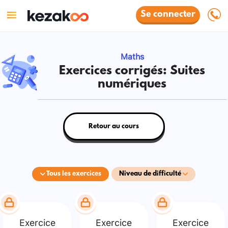
Se connecter
Maths
Exercices corrigés: Suites
numériques
Retour au cours
Tous les exercices
Niveau de difficulté
Exercice
Exercice
Exercice