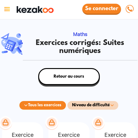
Se connecter
Maths
Exercices corrigés: Suites
numériques
Retour au cours
Tous les exercices
Niveau de difficulté
Exercice
Exercice
Exercice