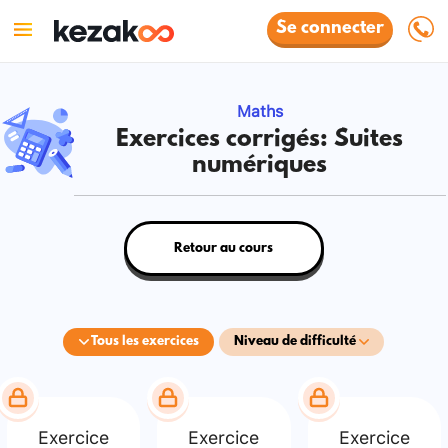
Se connecter
Maths
Exercices corrigés: Suites
numériques
Retour au cours
Tous les exercices
Niveau de difficulté
Exercice
Exercice
Exercice