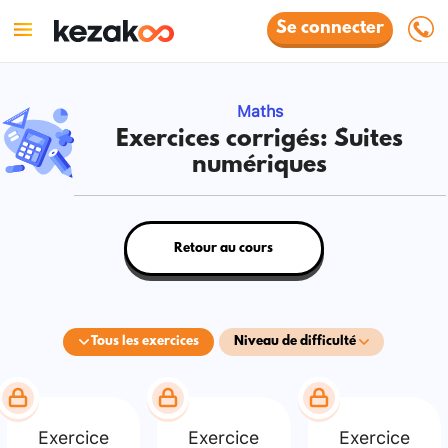
Se connecter
Maths
Exercices corrigés: Suites
numériques
Retour au cours
Tous les exercices
Niveau de difficulté
Exercice
Exercice
Exercice