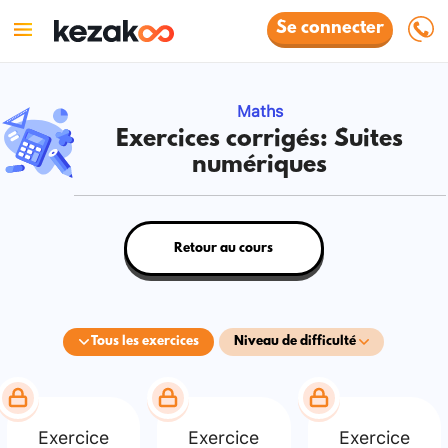
Se connecter
Maths
Exercices corrigés: Suites
numériques
Retour au cours
Tous les exercices
Niveau de difficulté
Exercice
Exercice
Exercice