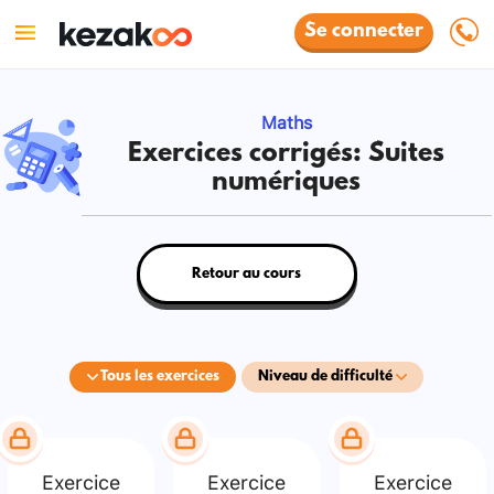
Se connecter
Maths
Exercices corrigés: Suites
numériques
Retour au cours
Tous les exercices
Niveau de difficulté
Exercice
Exercice
Exercice