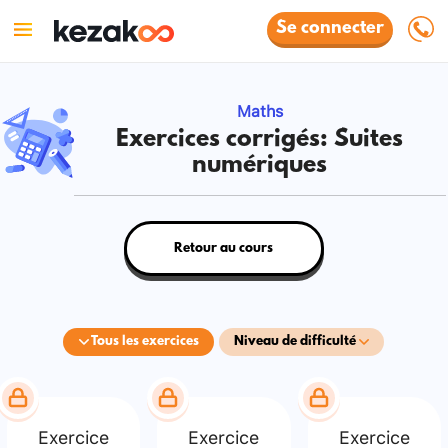
Se connecter
Maths
Exercices corrigés: Suites
numériques
Retour au cours
Tous les exercices
Niveau de difficulté
Exercice
Exercice
Exercice