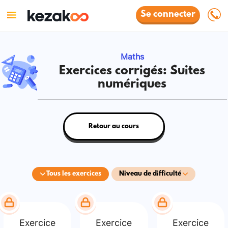
Se connecter
Maths
Exercices corrigés: Suites
numériques
Retour au cours
Tous les exercices
Niveau de difficulté
Exercice
Exercice
Exercice