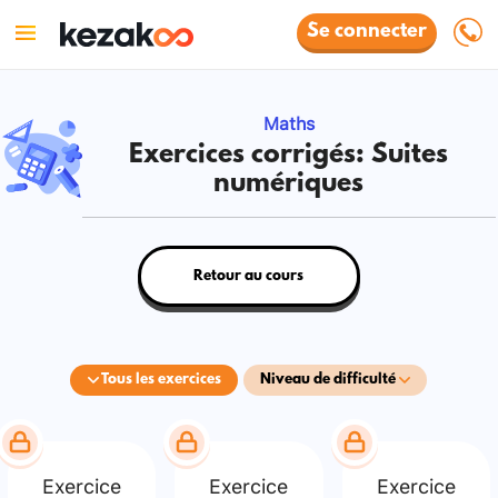
Se connecter
Maths
Exercices corrigés: Suites
numériques
Retour au cours
Tous les exercices
Niveau de difficulté
Exercice
Exercice
Exercice