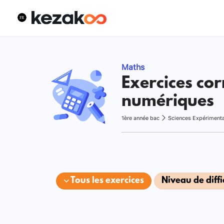
Maths
Exercices cor
numériques
1ère année bac
Sciences Expériment
Tous les exercices
Niveau de diffi