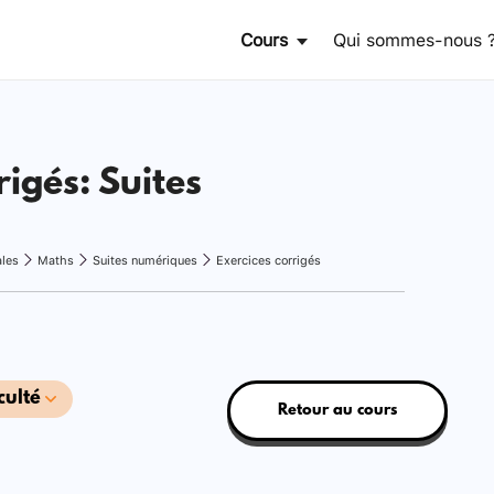
Cours
Qui sommes-nous 
rigés: Suites
ales
Maths
Suites numériques
Exercices corrigés
culté
Retour au cours