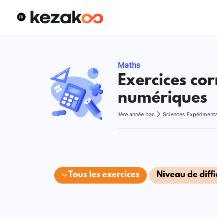
Maths
Exercices cor
numériques
1ère année bac
Sciences Expériment
Tous les exercices
Niveau de diffi