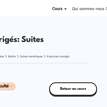
Cours
Qui sommes-nous 
rigés: Suites
ales
Maths
Suites numériques
Exercices corrigés
culté
Retour au cours