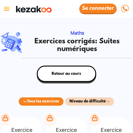
Se connecter
Maths
Exercices corrigés: Suites
numériques
Retour au cours
Tous les exercices
Niveau de difficulté
Exercice
Exercice
Exercice