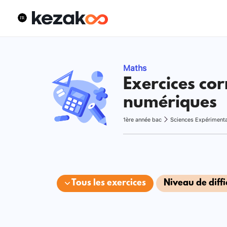
Maths
Exercices cor
numériques
1ère année bac
Sciences Expériment
Tous les exercices
Niveau de diffi