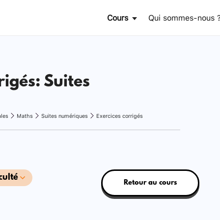
Cours
Qui sommes-nous 
rigés: Suites
ales
Maths
Suites numériques
Exercices corrigés
culté
Retour au cours