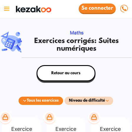
Se connecter
Maths
Exercices corrigés: Suites
numériques
Retour au cours
Tous les exercices
Niveau de difficulté
Exercice
Exercice
Exercice