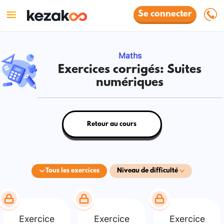
Se connecter
Maths
Exercices corrigés: Suites
numériques
Retour au cours
Tous les exercices
Niveau de difficulté
Exercice
Exercice
Exercice