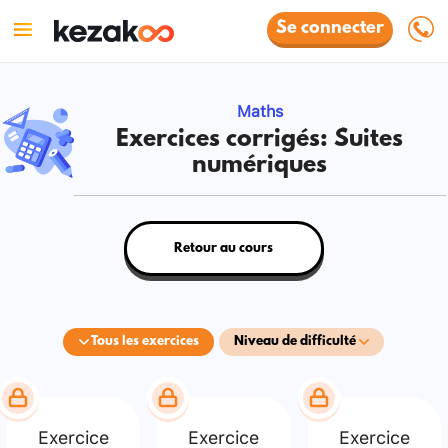
Se connecter
Maths
Exercices corrigés: Suites
numériques
Retour au cours
Tous les exercices
Niveau de difficulté
Exercice
Exercice
Exercice