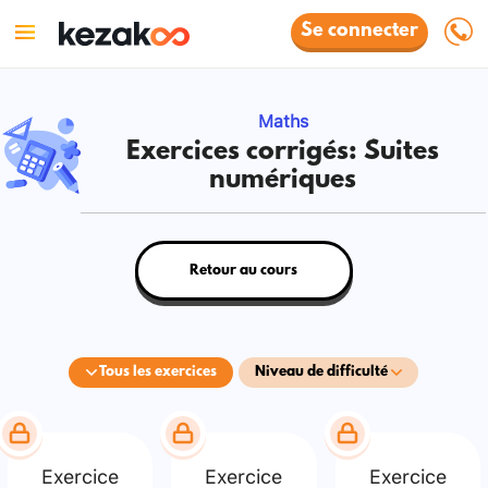
Se connecter
Maths
Exercices corrigés: Suites
numériques
Retour au cours
Tous les exercices
Niveau de difficulté
Exercice
Exercice
Exercice