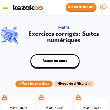
Se connecter
Maths
Exercices corrigés: Suites
numériques
Retour au cours
Tous les exercices
Niveau de difficulté
Exercice
Exercice
Exercice