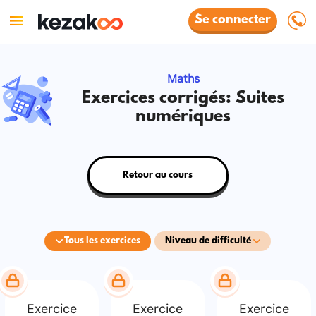
Se connecter
Maths
Exercices corrigés: Suites
numériques
Retour au cours
Tous les exercices
Niveau de difficulté
Exercice
Exercice
Exercice