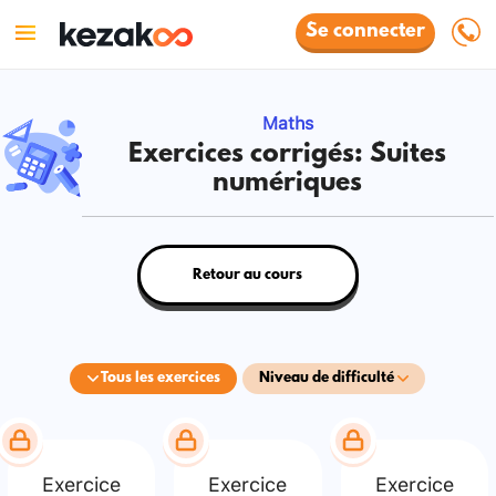
Se connecter
Maths
Exercices corrigés: Suites
numériques
Retour au cours
Tous les exercices
Niveau de difficulté
Exercice
Exercice
Exercice