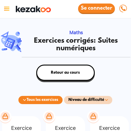
Se connecter
Maths
Exercices corrigés: Suites
numériques
Retour au cours
Tous les exercices
Niveau de difficulté
Exercice
Exercice
Exercice