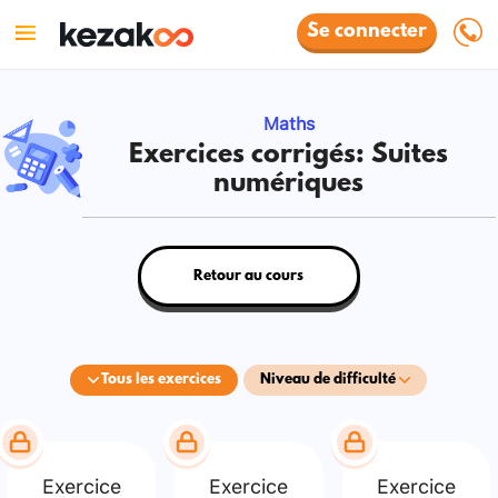
Se connecter
Maths
Exercices corrigés: Suites
numériques
Retour au cours
Tous les exercices
Niveau de difficulté
Exercice
Exercice
Exercice