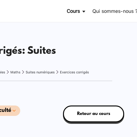
Cours
Qui sommes-nous 
rigés: Suites
ales
Maths
Suites numériques
Exercices corrigés
culté
Retour au cours