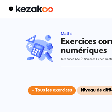
Maths
Exercices cor
numériques
1ère année bac
Sciences Expériment
Tous les exercices
Niveau de diffi