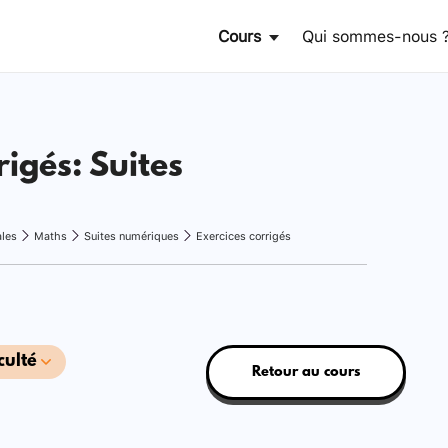
Cours
Qui sommes-nous 
rigés: Suites
ales
Maths
Suites numériques
Exercices corrigés
culté
Retour au cours