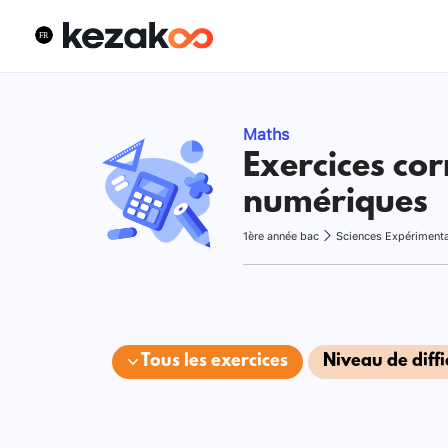
Maths
Exercices cor
numériques
1ère année bac
Sciences Expériment
Tous les exercices
Niveau de diffi