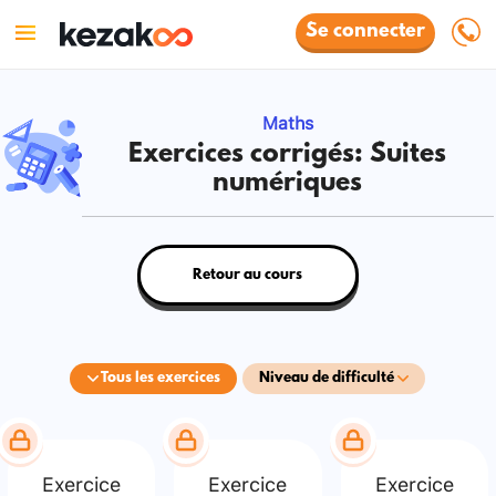
Se connecter
Maths
Exercices corrigés: Suites
numériques
Retour au cours
Tous les exercices
Niveau de difficulté
Exercice
Exercice
Exercice