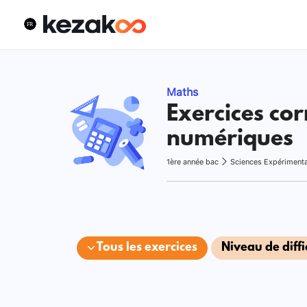
Maths
Exercices cor
numériques
1ère année bac
Sciences Expériment
Tous les exercices
Niveau de diffi