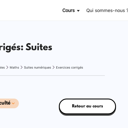
Cours
Qui sommes-nous 
rigés: Suites
ales
Maths
Suites numériques
Exercices corrigés
culté
Retour au cours