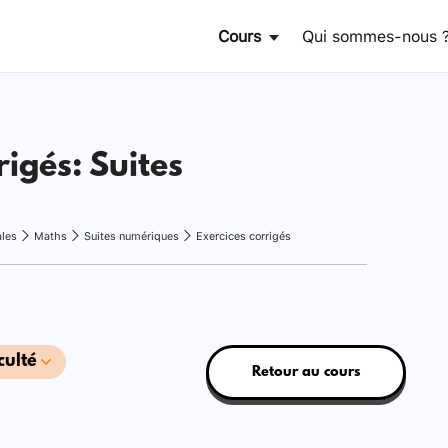
Cours
Qui sommes-nous 
rigés: Suites
ales
Maths
Suites numériques
Exercices corrigés
culté
Retour au cours