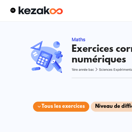
Maths
Exercices cor
numériques
1ère année bac
Sciences Expériment
Tous les exercices
Niveau de diffi