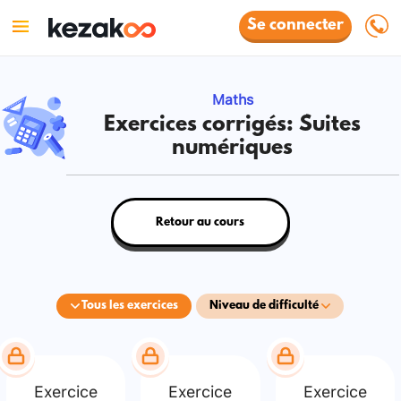
Se connecter
Maths
Exercices corrigés: Suites
numériques
Retour au cours
Tous les exercices
Niveau de difficulté
Exercice
Exercice
Exercice