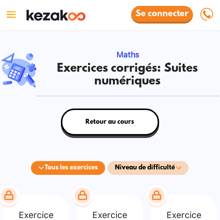
Se connecter
Maths
Exercices corrigés: Suites
numériques
Retour au cours
Tous les exercices
Niveau de difficulté
Exercice
Exercice
Exercice