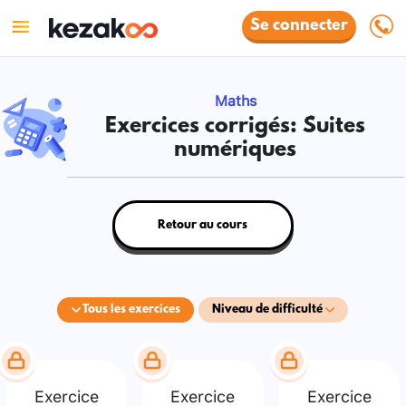
Se connecter
Maths
Exercices corrigés: Suites
numériques
Retour au cours
Tous les exercices
Niveau de difficulté
Exercice
Exercice
Exercice