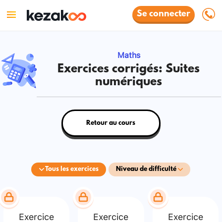
Se connecter
Maths
Exercices corrigés: Suites
numériques
Retour au cours
Tous les exercices
Niveau de difficulté
Exercice
Exercice
Exercice