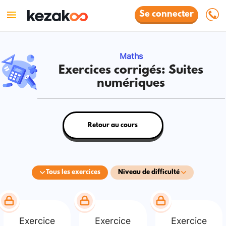
Se connecter
Maths
Exercices corrigés: Suites
numériques
Retour au cours
Tous les exercices
Niveau de difficulté
Exercice
Exercice
Exercice