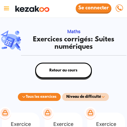
Se connecter
Maths
Exercices corrigés: Suites
numériques
Retour au cours
Tous les exercices
Niveau de difficulté
Exercice
Exercice
Exercice