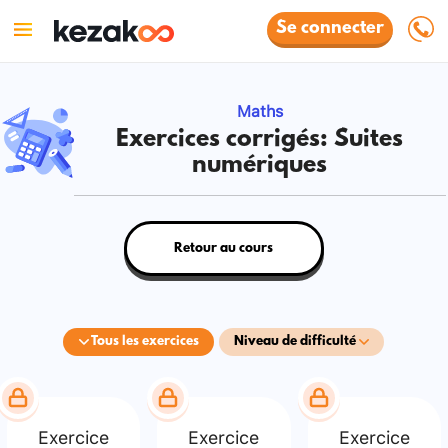
Se connecter
Maths
Exercices corrigés: Suites
numériques
Retour au cours
Tous les exercices
Niveau de difficulté
Exercice
Exercice
Exercice