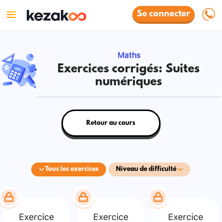
Se connecter
Maths
Exercices corrigés: Suites
numériques
Retour au cours
Tous les exercices
Niveau de difficulté
Exercice
Exercice
Exercice