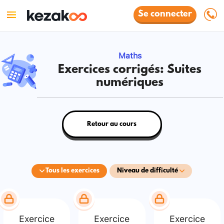
Se connecter
Maths
Exercices corrigés: Suites
numériques
Retour au cours
Tous les exercices
Niveau de difficulté
Exercice
Exercice
Exercice