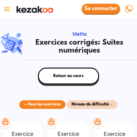
Se connecter
Maths
Exercices corrigés: Suites
numériques
Retour au cours
Tous les exercices
Niveau de difficulté
Exercice
Exercice
Exercice