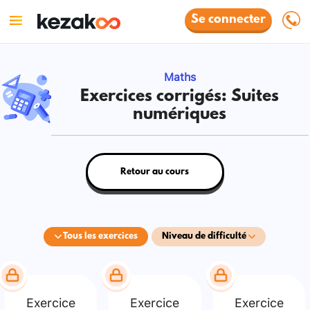
Se connecter
Maths
Exercices corrigés: Suites
numériques
Retour au cours
Tous les exercices
Niveau de difficulté
Exercice
Exercice
Exercice