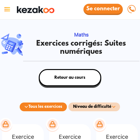
Se connecter
Maths
Exercices corrigés: Suites
numériques
Retour au cours
Tous les exercices
Niveau de difficulté
Exercice
Exercice
Exercice