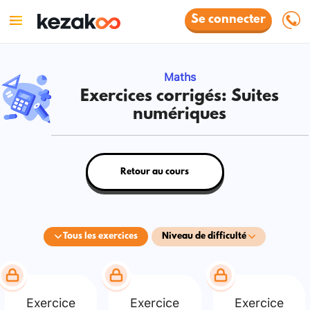
Se connecter
Maths
Exercices corrigés: Suites
numériques
Retour au cours
Tous les exercices
Niveau de difficulté
Exercice
Exercice
Exercice