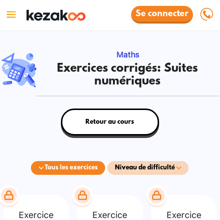
Se connecter
Maths
Exercices corrigés: Suites
numériques
Retour au cours
Tous les exercices
Niveau de difficulté
Exercice
Exercice
Exercice