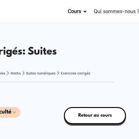
Cours
Qui sommes-nous 
rigés: Suites
ales
Maths
Suites numériques
Exercices corrigés
culté
Retour au cours