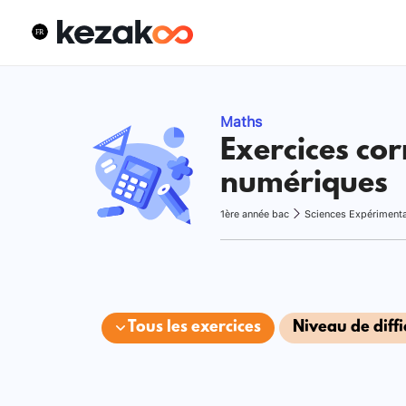
Maths
Exercices cor
numériques
1ère année bac
Sciences Expériment
Tous les exercices
Niveau de diffi