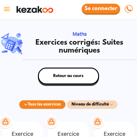
Se connecter
Maths
Exercices corrigés: Suites
numériques
Retour au cours
Tous les exercices
Niveau de difficulté
Exercice
Exercice
Exercice