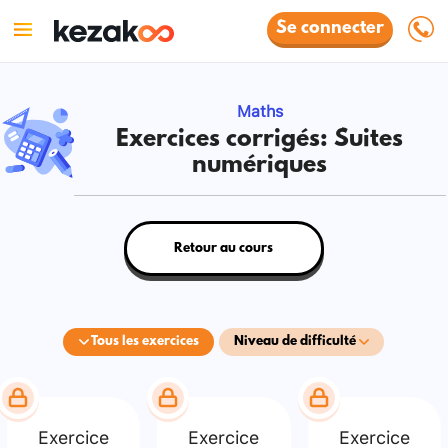
Se connecter
Maths
Exercices corrigés: Suites
numériques
Retour au cours
Tous les exercices
Niveau de difficulté
Exercice
Exercice
Exercice