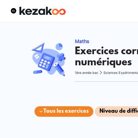
Maths
Exercices cor
numériques
1ère année bac
Sciences Expériment
Tous les exercices
Niveau de diffi