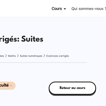
Cours
Qui sommes-nous 
rigés: Suites
ales
Maths
Suites numériques
Exercices corrigés
culté
Retour au cours