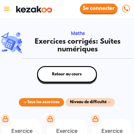
Se connecter
Maths
Exercices corrigés: Suites
numériques
Retour au cours
Tous les exercices
Niveau de difficulté
Exercice
Exercice
Exercice