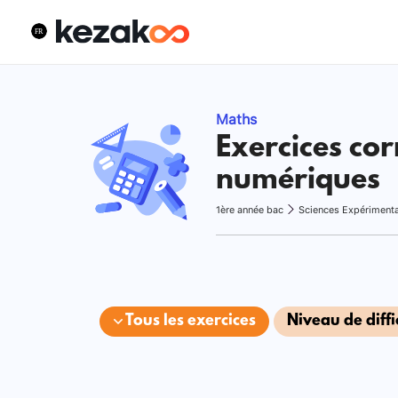
Maths
Exercices cor
numériques
1ère année bac
Sciences Expériment
Tous les exercices
Niveau de diffi