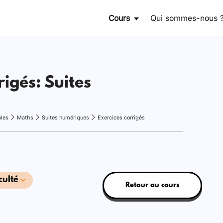
Cours
Qui sommes-nous 
rigés: Suites
ales
Maths
Suites numériques
Exercices corrigés
culté
Retour au cours