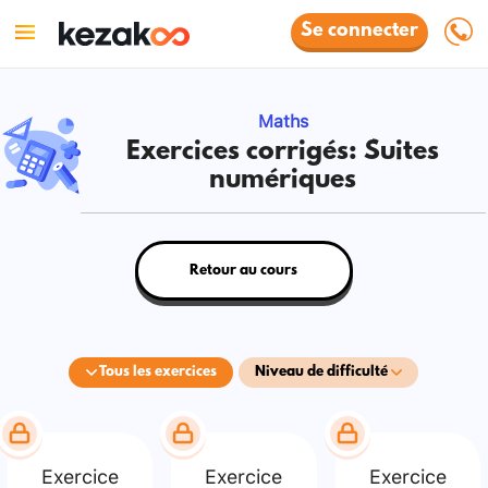
Se connecter
Maths
Exercices corrigés: Suites
numériques
Retour au cours
Tous les exercices
Niveau de difficulté
Exercice
Exercice
Exercice